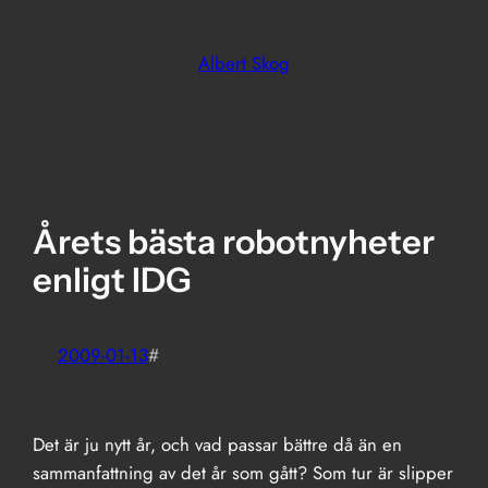
Skip
to
Albert Skog
content
Årets bästa robotnyheter
enligt IDG
2009-01-13
#
Det är ju nytt år, och vad passar bättre då än en
sammanfattning av det år som gått? Som tur är slipper