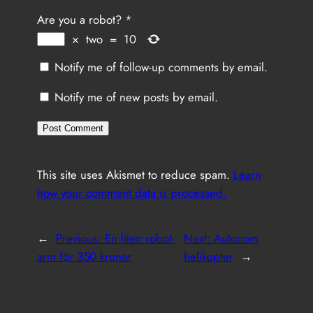
Are you a robot?
*
×
two
=
10
Notify me of follow-up comments by email.
Notify me of new posts by email.
This site uses Akismet to reduce spam.
Learn
how your comment data is processed.
←
Previous:
En liten robot-
Next:
Autonom
arm för 350 kronor
helikopter
→