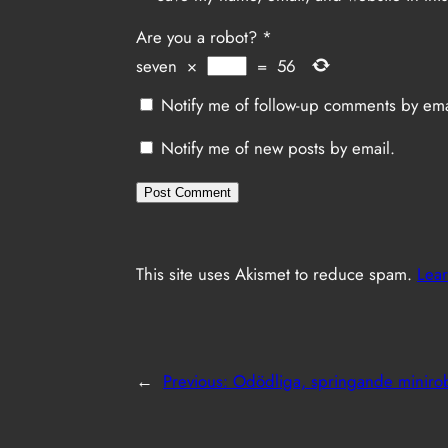
Are you a robot?
*
seven
×
=
56
Notify me of follow-up comments by ema
Notify me of new posts by email.
This site uses Akismet to reduce spam.
Lear
←
Previous:
Odödliga, springande miniro