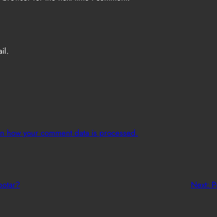
il.
n how your comment data is processed.
botar?
Next:
P