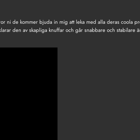
or ni de kommer bjuda in mig att leka med alla deras coola pr
arar den av skapliga knuffar och går snabbare och stabilare än