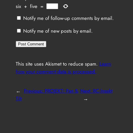
six
+
five
=
Notify me of follow-up comments by email.
Notify me of new posts by email.
This site uses Akismet to reduce spam.
Learn
how your comment data is processed.
←
Previous:
PROJEKT: Pan &
Next:
RC-Insekt
Tilt
→