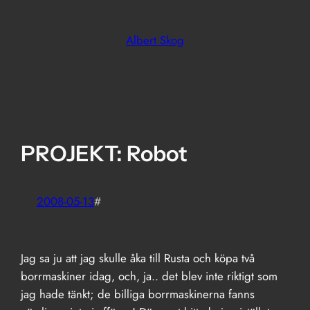
Skip
to
Albert Skog
content
PROJEKT: Robot
2008-05-13
#
Jag sa ju att jag skulle åka till Rusta och köpa två
borrmaskiner idag, och, ja.. det blev inte riktigt som
jag hade tänkt; de billiga borrmaskinerna fanns