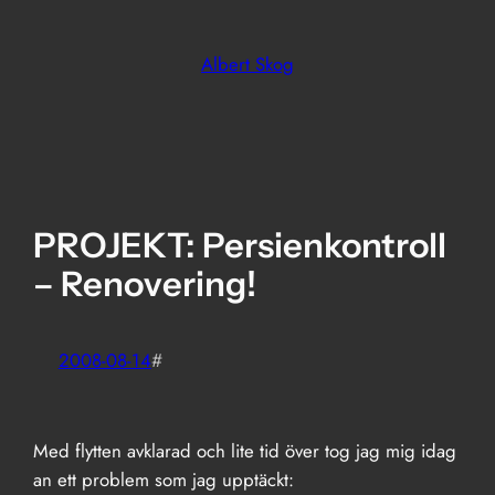
Skip
to
Albert Skog
content
PROJEKT: Persienkontroll
– Renovering!
2008-08-14
#
Med flytten avklarad och lite tid över tog jag mig idag
an ett problem som jag upptäckt: