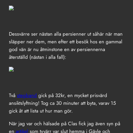
Dessvärre ser nästan alla persienner ut såhär när man
släpper ner dem, men efter ett besök hos en gammal
god vän är nu åtminstone en av persiennerna
återställd (nästan i alla fall):
Två
stegband
gick på 32kr, en mycket prisvärd
ansiktslyftning! Tog ca 30 minuter att byta, varav 15
gick åt att lista ut hur man gör.
När jag var och hälsade på Clas fick jag även syn på
en
artikel
som tyvärr var slut hemma i Gävle och