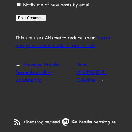
Notify me of new posts by email.
This site uses Akismet to reduce spam.
Learn
how your comment data is processed.
←
Previous:
Projekt:
Next:
Persienkontroll –
MINIPROJEKT:
uppdatering
Cykellyse
→
albertskog.se/feed
@albert@albertskog.se