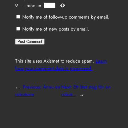
9
−
nine
=
Notify me of follow-up comments by email.
Notify me of new posts by email.
This site uses Akismet to reduce spam.
Learn
how your comment data is processed.
←
Previous:
Ännu en
Next:
Ett litet steg för en
robotorm
robot…
→