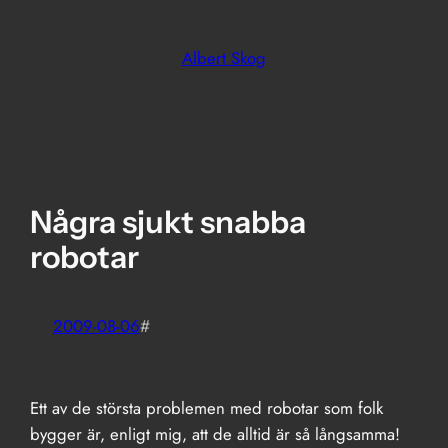
Skip
to
Albert Skog
content
Några sjukt snabba
robotar
2009-08-06
#
Ett av de största problemen med robotar som folk
bygger är, enligt mig, att de alltid är så långsamma!